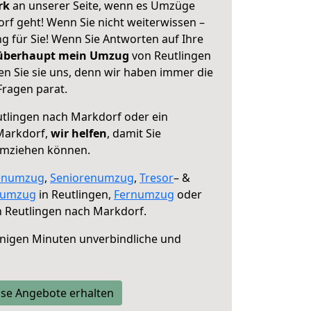
erk
an unserer Seite, wenn es Umzüge
rf geht! Wenn Sie nicht weiterwissen –
ng für Sie! Wenn Sie Antworten auf Ihre
 überhaupt mein Umzug
von Reutlingen
n Sie sie uns, denn wir haben immer die
Fragen parat.
tlingen nach Markdorf oder ein
Markdorf,
wir helfen
, damit Sie
umziehen können.
enumzug
,
Seniorenumzug
,
Tresor
– &
numzug
in Reutlingen,
Fernumzug
oder
 Reutlingen nach Markdorf.
nigen Minuten unverbindliche und
se Angebote erhalten