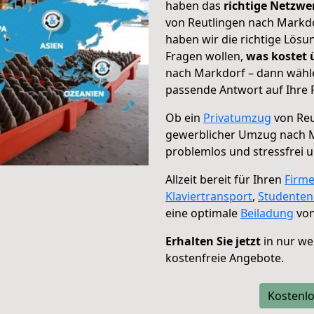
haben das
richtige Netzw
von Reutlingen nach Markdo
haben wir die richtige Lösu
Fragen wollen,
was kostet
nach Markdorf – dann wähle
passende Antwort auf Ihre 
Ob ein
Privatumzug
von Reu
gewerblicher Umzug nach 
problemlos und stressfrei 
Allzeit bereit für Ihren
Firm
Klaviertransport
,
Studente
eine optimale
Beiladung
von
Erhalten Sie jetzt
in nur we
kostenfreie Angebote.
Kostenlo