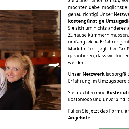
Sie planen einen Umzug vo
möchten dabei möglichst
v
genau richtig! Unser Netzw
kostengünstige Umzugsdi
Sie sich um nichts anderes 
Zuhause kümmern müssen. W
umfangreiche Erfahrung mi
Markdorf mit jeglicher Gr
garantieren, dass wir für j
werden.
Unser
Netzwerk
ist sorgfäl
Erfahrung im Umzugsberei
Sie möchten eine
Kostenüb
kostenlose und unverbindli
Füllen Sie jetzt das Formula
Angebote.