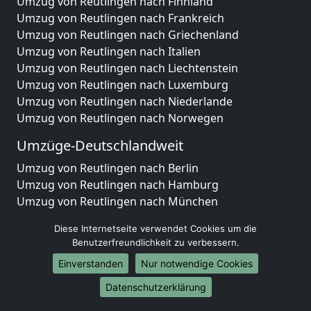
Umzug von Reutlingen nach Finnland
Umzug von Reutlingen nach Frankreich
Umzug von Reutlingen nach Griechenland
Umzug von Reutlingen nach Italien
Umzug von Reutlingen nach Liechtenstein
Umzug von Reutlingen nach Luxemburg
Umzug von Reutlingen nach Niederlande
Umzug von Reutlingen nach Norwegen
Umzüge-Deutschlandweit
Umzug von Reutlingen nach Berlin
Umzug von Reutlingen nach Hamburg
Umzug von Reutlingen nach München
Umzug von Reutlingen nach Köln
Diese Internetseite verwendet Cookies um die
Umzug von Reutlingen nach Frankfurt am Main
Benutzerfreundlichkeit zu verbessern.
Umzug von Reutlingen nach Stuttgart
Einverstanden
Nur notwendige Cookies
Umzug von Reutlingen nach Düsseldorf
Umzug von Reutlingen nach Leipzig
Datenschutzerklärung
Umzug von Reutlingen nach Dortmund