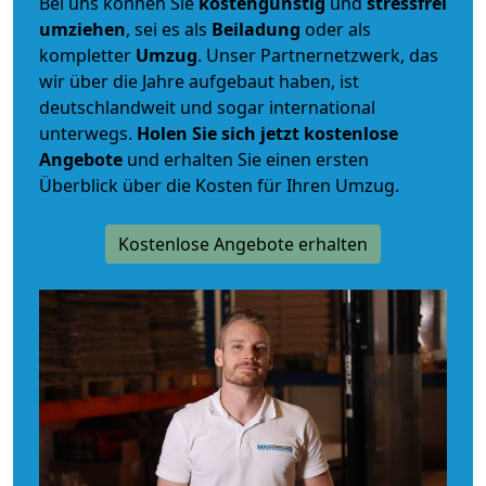
Bei uns können Sie
kostengünstig
und
stressfrei
umziehen
, sei es als
Beiladung
oder als
kompletter
Umzug
. Unser Partnernetzwerk, das
wir über die Jahre aufgebaut haben, ist
deutschlandweit und sogar international
unterwegs.
Holen Sie sich jetzt kostenlose
Angebote
und erhalten Sie einen ersten
Überblick über die Kosten für Ihren Umzug.
Kostenlose Angebote erhalten