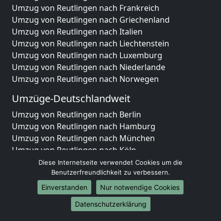
Umzug von Reutlingen nach Frankreich
Umzug von Reutlingen nach Griechenland
Umzug von Reutlingen nach Italien
Umzug von Reutlingen nach Liechtenstein
Umzug von Reutlingen nach Luxemburg
Umzug von Reutlingen nach Niederlande
Umzug von Reutlingen nach Norwegen
Umzüge-Deutschlandweit
Umzug von Reutlingen nach Berlin
Umzug von Reutlingen nach Hamburg
Umzug von Reutlingen nach München
Umzug von Reutlingen nach Köln
Umzug von Reutlingen nach Frankfurt am Main
Diese Internetseite verwendet Cookies um die
Umzug von Reutlingen nach Stuttgart
Benutzerfreundlichkeit zu verbessern.
Umzug von Reutlingen nach Düsseldorf
Einverstanden
Nur notwendige Cookies
Umzug von Reutlingen nach Leipzig
Datenschutzerklärung
Umzug von Reutlingen nach Dortmund
Umzug von Reutlingen nach Essen