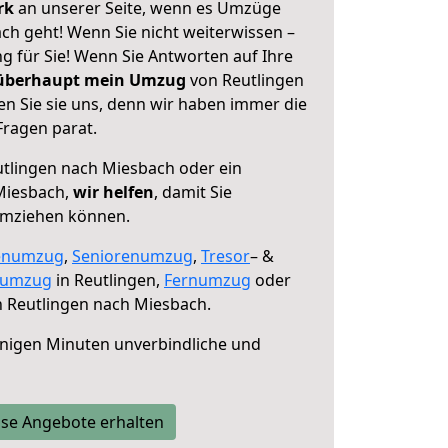
erk
an unserer Seite, wenn es Umzüge
ch geht! Wenn Sie nicht weiterwissen –
ng für Sie! Wenn Sie Antworten auf Ihre
 überhaupt mein Umzug
von Reutlingen
n Sie sie uns, denn wir haben immer die
Fragen parat.
tlingen nach Miesbach oder ein
Miesbach,
wir helfen
, damit Sie
umziehen können.
enumzug
,
Seniorenumzug
,
Tresor
– &
numzug
in Reutlingen,
Fernumzug
oder
 Reutlingen nach Miesbach.
nigen Minuten unverbindliche und
se Angebote erhalten