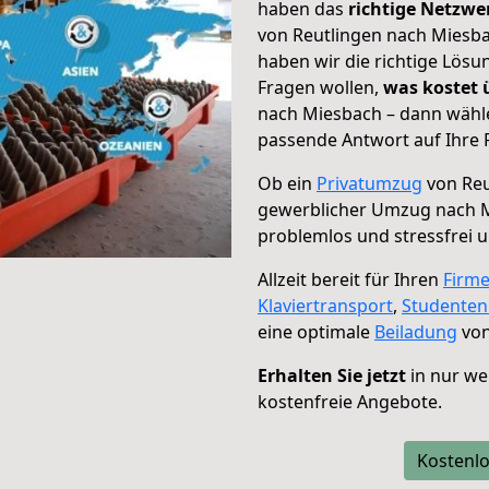
haben das
richtige Netzw
von Reutlingen nach Miesba
haben wir die richtige Lösu
Fragen wollen,
was kostet
nach Miesbach – dann wähle
passende Antwort auf Ihre 
Ob ein
Privatumzug
von Reu
gewerblicher Umzug nach 
problemlos und stressfrei 
Allzeit bereit für Ihren
Firm
Klaviertransport
,
Studente
eine optimale
Beiladung
von
Erhalten Sie jetzt
in nur we
kostenfreie Angebote.
Kostenlo