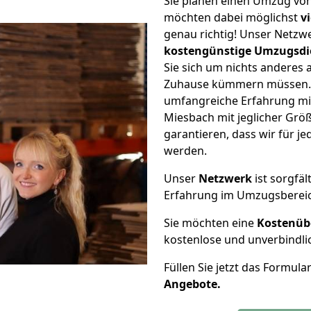
Sie planen einen Umzug vo
möchten dabei möglichst
v
genau richtig! Unser Netzw
kostengünstige Umzugsdi
Sie sich um nichts anderes 
Zuhause kümmern müssen. W
umfangreiche Erfahrung mi
Miesbach mit jeglicher Gr
garantieren, dass wir für j
werden.
Unser
Netzwerk
ist sorgfäl
Erfahrung im Umzugsberei
Sie möchten eine
Kostenüb
kostenlose und unverbindli
Füllen Sie jetzt das Formula
Angebote.