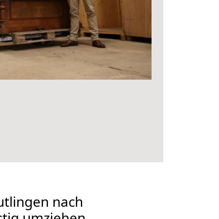
tlingen nach
tig umziehen