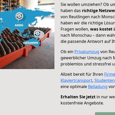
Sie wollen umziehen? Ob um
haben das
richtige Netzw
von Reutlingen nach Monsch
haben wir die richtige Lösu
Fragen wollen,
was kostet
nach Monschau – dann wähl
die passende Antwort auf Ih
Ob ein
Privatumzug
von Reu
gewerblicher Umzug nach
problemlos und stressfrei 
Allzeit bereit für Ihren
Firm
Klaviertransport
,
Studente
eine optimale
Beiladung
von
Erhalten Sie jetzt
in nur we
kostenfreie Angebote.