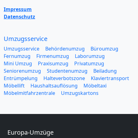
Impressum
Datenschutz
Umzugsservice
Umzugsservice
Behördenumzug
Büroumzug
Fernumzug
Firmenumzug
Laborumzug
Mini Umzug
Praxisumzug
Privatumzug
Seniorenumzug
Studentenumzug
Beiladung
Entrümpelung
Halteverbotszone
Klaviertransport
Möbellift
Haushaltsauflösung
Möbeltaxi
Möbelmitfahrzentrale
Umzugskartons
Europa-Umzüge