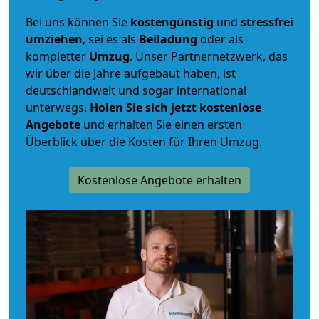
Bei uns können Sie
kostengünstig
und
stressfrei
umziehen
, sei es als
Beiladung
oder als
kompletter
Umzug
. Unser Partnernetzwerk, das
wir über die Jahre aufgebaut haben, ist
deutschlandweit und sogar international
unterwegs.
Holen Sie sich jetzt kostenlose
Angebote
und erhalten Sie einen ersten
Überblick über die Kosten für Ihren Umzug.
Kostenlose Angebote erhalten