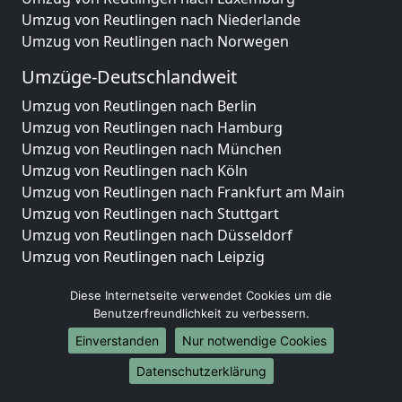
Umzug von Reutlingen nach Niederlande
Umzug von Reutlingen nach Norwegen
Umzüge-Deutschlandweit
Umzug von Reutlingen nach Berlin
Umzug von Reutlingen nach Hamburg
Umzug von Reutlingen nach München
Umzug von Reutlingen nach Köln
Umzug von Reutlingen nach Frankfurt am Main
Umzug von Reutlingen nach Stuttgart
Umzug von Reutlingen nach Düsseldorf
Umzug von Reutlingen nach Leipzig
Umzug von Reutlingen nach Dortmund
Diese Internetseite verwendet Cookies um die
Umzug von Reutlingen nach Essen
Benutzerfreundlichkeit zu verbessern.
Umzug von Reutlingen nach Bremen
Umzug von Reutlingen nach Dresden
Einverstanden
Nur notwendige Cookies
Umzug von Reutlingen nach Hannover
Datenschutzerklärung
Umzug von Reutlingen nach Nürnberg