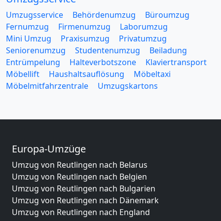
Umzugsservice
Behördenumzug
Büroumzug
Fernumzug
Firmenumzug
Laborumzug
Mini Umzug
Praxisumzug
Privatumzug
Seniorenumzug
Studentenumzug
Beiladung
Entrümpelung
Halteverbotszone
Klaviertransport
Möbellift
Haushaltsauflösung
Möbeltaxi
Möbelmitfahrzentrale
Umzugskartons
Europa-Umzüge
Umzug von Reutlingen nach Belarus
Umzug von Reutlingen nach Belgien
Umzug von Reutlingen nach Bulgarien
Umzug von Reutlingen nach Dänemark
Umzug von Reutlingen nach England