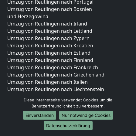
Umzug von Reutlingen nach Portugal
Umzug von Reutlingen nach Bosnien
und Herzegowina
Umzug von Reutlingen nach Irland
Umzug von Reutlingen nach Lettland
Umzug von Reutlingen nach Zypern
Umzug von Reutlingen nach Kroatien
Umzug von Reutlingen nach Estland
Umzug von Reutlingen nach Finnland
Umzug von Reutlingen nach Frankreich
Umzug von Reutlingen nach Griechenland
Umzug von Reutlingen nach Italien
Umzug von Reutlingen nach Liechtenstein
Umzug von Reutlingen nach Luxemburg
Diese Internetseite verwendet Cookies um die
Umzug von Reutlingen nach Niederlande
Benutzerfreundlichkeit zu verbessern.
Umzug von Reutlingen nach Norwegen
Einverstanden
Nur notwendige Cookies
Umzüge-Deutschlandweit
Datenschutzerklärung
Umzug von Reutlingen nach Berlin