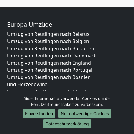
Europa-Umzüge
Umzug von Reutlingen nach Belarus
Umzug von Reutlingen nach Belgien
Umzug von Reutlingen nach Bulgarien
Umzug von Reutlingen nach Dänemark
Umzug von Reutlingen nach England
Umzug von Reutlingen nach Portugal
Umzug von Reutlingen nach Bosnien
und Herzegowina
Umzug von Reutlingen nach Irland
Umzug von Reutlingen nach Lettland
Diese Internetseite verwendet Cookies um die
Benutzerfreundlichkeit zu verbessern.
Umzug von Reutlingen nach Zypern
Umzug von Reutlingen nach Kroatien
Einverstanden
Nur notwendige Cookies
Umzug von Reutlingen nach Estland
Datenschutzerklärung
Umzug von Reutlingen nach Finnland