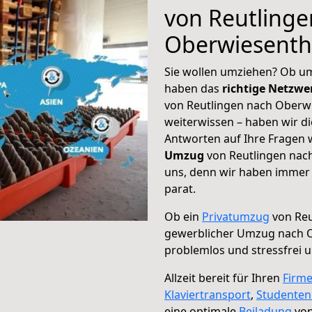
von Reutlinge
Oberwiesenth
Sie wollen umziehen? Ob um
haben das
richtige Netzw
von Reutlingen nach Oberwi
weiterwissen – haben wir di
Antworten auf Ihre Fragen 
Umzug
von Reutlingen nach
uns, denn wir haben immer 
parat.
Ob ein
Privatumzug
von Reu
gewerblicher Umzug nach 
problemlos und stressfrei 
Allzeit bereit für Ihren
Firm
Klaviertransport
,
Studente
eine optimale
Beiladung
von