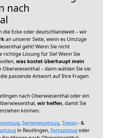
n nach
al
 die Ecke oder deutschlandweit – wir
erk
an unserer Seite, wenn es Umzüge
esenthal geht! Wenn Sie nicht
e richtige Lösung für Sie! Wenn Sie
wollen,
was kostet überhaupt mein
 Oberwiesenthal – dann wählen Sie sie
die passende Antwort auf Ihre Fragen
tlingen nach Oberwiesenthal oder ein
Oberwiesenthal,
wir helfen
, damit Sie
umziehen können.
enumzug
,
Seniorenumzug
,
Tresor
– &
numzug
in Reutlingen,
Fernumzug
oder
 Reutlingen nach Oberwiesenthal.