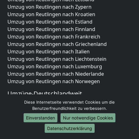
Umzug von Reutlingen nach Zypern
Umzug von Reutlingen nach Kroatien
Umzug von Reutlingen nach Estland
Umzug von Reutlingen nach Finnland
Umzug von Reutlingen nach Frankreich
Umzug von Reutlingen nach Griechenland
Umzug von Reutlingen nach Italien
Umzug von Reutlingen nach Liechtenstein
Umzug von Reutlingen nach Luxemburg
Umzug von Reutlingen nach Niederlande
Umzug von Reutlingen nach Norwegen
Umzüge-Deutschlandweit
Diese Internetseite verwendet Cookies um die
Umzug von Reutlingen nach Berlin
Benutzerfreundlichkeit zu verbessern.
Umzug von Reutlingen nach Hamburg
Umzug von Reutlingen nach München
Einverstanden
Nur notwendige Cookies
Umzug von Reutlingen nach Köln
Datenschutzerklärung
Umzug von Reutlingen nach Frankfurt am Main