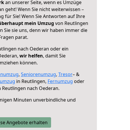
erk
an unserer Seite, wenn es Umzüge
n geht! Wenn Sie nicht weiterwissen –
ng für Sie! Wenn Sie Antworten auf Ihre
 überhaupt mein Umzug
von Reutlingen
 Sie sie uns, denn wir haben immer die
Fragen parat.
tlingen nach Oederan oder ein
Oederan,
wir helfen
, damit Sie
umziehen können.
enumzug
,
Seniorenumzug
,
Tresor
– &
numzug
in Reutlingen,
Fernumzug
oder
 Reutlingen nach Oederan.
nigen Minuten unverbindliche und
se Angebote erhalten