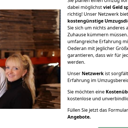
Sie planen einen Umzug vo
dabei möglichst
viel Geld 
richtig! Unser Netzwerk bi
kostengünstige Umzugsdi
Sie sich um nichts anderes 
Zuhause kümmern müssen. W
umfangreiche Erfahrung mi
Oederan mit jeglicher Grö
garantieren, dass wir für j
werden.
Unser
Netzwerk
ist sorgfäl
Erfahrung im Umzugsberei
Sie möchten eine
Kostenüb
kostenlose und unverbindli
Füllen Sie jetzt das Formula
Angebote.