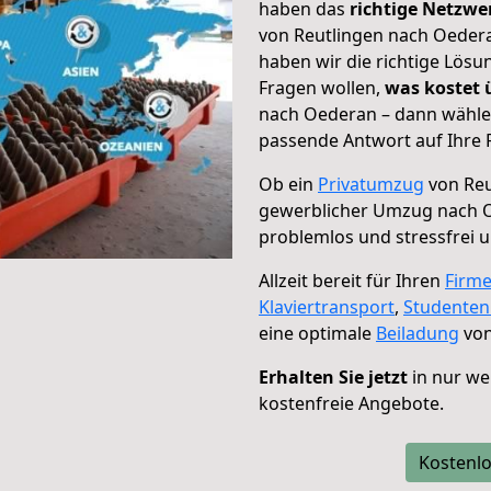
haben das
richtige Netzw
von Reutlingen nach Oedera
haben wir die richtige Lösu
Fragen wollen,
was kostet
nach Oederan – dann wählen
passende Antwort auf Ihre 
Ob ein
Privatumzug
von Reu
gewerblicher Umzug nach 
problemlos und stressfrei 
Allzeit bereit für Ihren
Firm
Klaviertransport
,
Studente
eine optimale
Beiladung
von
Erhalten Sie jetzt
in nur we
kostenfreie Angebote.
Kostenlo