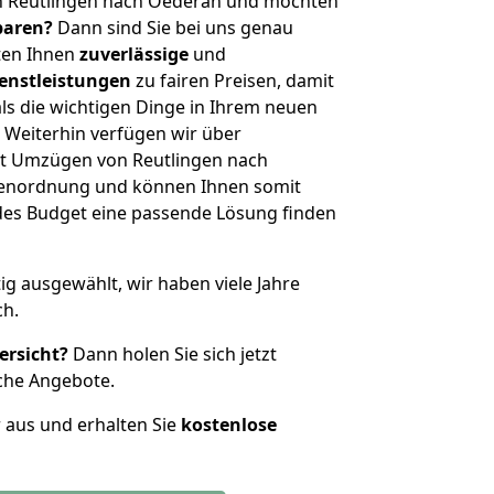
n Reutlingen nach Oederan und möchten
sparen?
Dann sind Sie bei uns genau
eten Ihnen
zuverlässige
und
enstleistungen
zu fairen Preisen, damit
als die wichtigen Dinge in Ihrem neuen
eiterhin verfügen wir über
t Umzügen von Reutlingen nach
ßenordnung und können Ihnen somit
edes Budget eine passende Lösung finden
tig ausgewählt, wir haben viele Jahre
ch.
ersicht?
Dann holen Sie sich jetzt
che Angebote.
r aus und erhalten Sie
kostenlose