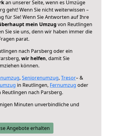
erk
an unserer Seite, wenn es Umzüge
rg geht! Wenn Sie nicht weiterwissen –
ng für Sie! Wenn Sie Antworten auf Ihre
 überhaupt mein Umzug
von Reutlingen
n Sie sie uns, denn wir haben immer die
Fragen parat.
tlingen nach Parsberg oder ein
Parsberg,
wir helfen
, damit Sie
umziehen können.
enumzug
,
Seniorenumzug
,
Tresor
– &
numzug
in Reutlingen,
Fernumzug
oder
 Reutlingen nach Parsberg.
nigen Minuten unverbindliche und
se Angebote erhalten