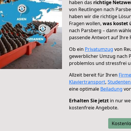
haben das
richtige Netzw
von Reutlingen nach Parsbe
haben wir die richtige Lösu
Fragen wollen,
was kostet
nach Parsberg – dann wähle
passende Antwort auf Ihre 
Ob ein
Privatumzug
von Reu
gewerblicher Umzug nach 
problemlos und stressfrei 
Allzeit bereit für Ihren
Firm
Klaviertransport
,
Studente
eine optimale
Beiladung
von
Erhalten Sie jetzt
in nur we
kostenfreie Angebote.
Kostenlo