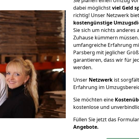
Sie planen einen Umzug vo
dabei möglichst
viel Geld 
richtig! Unser Netzwerk bi
kostengünstige Umzugsdi
Sie sich um nichts anderes 
Zuhause kümmern müssen. W
umfangreiche Erfahrung mi
Parsberg mit jeglicher Gr
garantieren, dass wir für j
werden.
Unser
Netzwerk
ist sorgfäl
Erfahrung im Umzugsberei
Sie möchten eine
Kostenüb
kostenlose und unverbindli
Füllen Sie jetzt das Formula
Angebote.