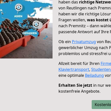
haben das
richtige Netzw
von Reutlingen nach Premni
haben wir die richtige Lösu
Fragen wollen,
was kostet
nach Premnitz – dann wähle
passende Antwort auf Ihre 
Ob ein
Privatumzug
von Reu
gewerblicher Umzug nach 
problemlos und stressfrei 
Allzeit bereit für Ihren
Firm
Klaviertransport
,
Studente
eine optimale
Beiladung
von
Erhalten Sie jetzt
in nur we
kostenfreie Angebote.
Kostenlo