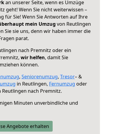
erk
an unserer Seite, wenn es Umzüge
tz geht! Wenn Sie nicht weiterwissen –
ng für Sie! Wenn Sie Antworten auf Ihre
 überhaupt mein Umzug
von Reutlingen
n Sie sie uns, denn wir haben immer die
Fragen parat.
tlingen nach Premnitz oder ein
Premnitz,
wir helfen
, damit Sie
umziehen können.
enumzug
,
Seniorenumzug
,
Tresor
– &
numzug
in Reutlingen,
Fernumzug
oder
 Reutlingen nach Premnitz.
nigen Minuten unverbindliche und
se Angebote erhalten