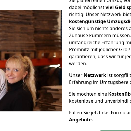
Sie planen einen Umzug vo
dabei möglichst
viel Geld 
richtig! Unser Netzwerk bi
kostengünstige Umzugsdi
Sie sich um nichts anderes 
Zuhause kümmern müssen. W
umfangreiche Erfahrung mi
Premnitz mit jeglicher Gr
garantieren, dass wir für j
werden.
Unser
Netzwerk
ist sorgfäl
Erfahrung im Umzugsberei
Sie möchten eine
Kostenüb
kostenlose und unverbindli
Füllen Sie jetzt das Formula
Angebote.