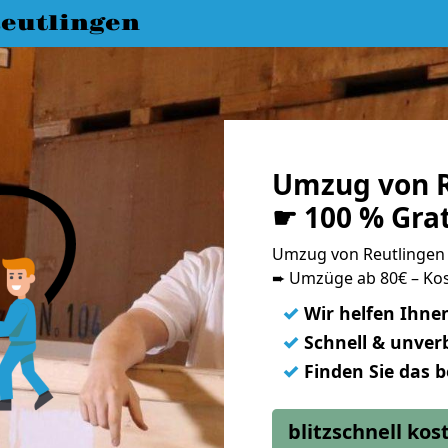
eutlingen
Umzug von R
☛ 100 % Gra
Umzug von Reutlingen
➨ Umzüge ab 80€ – Kos
✓
Wir helfen Ihne
✓
Schnell & unverb
✓
Finden Sie das 
blitzschnell ko