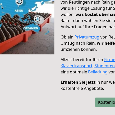
von Reutlingen nach Rain g
wir die richtige Lösung für
wollen,
was kostet überh
Rain – dann wählen Sie sie
Antwort auf Ihre Fragen par
Ob ein
Privatumzug
von Reu
Umzug nach Rain,
wir helf
umziehen können.
Allzeit bereit für Ihren
Firm
Klaviertransport
,
Studente
eine optimale
Beiladung
von
Erhalten Sie jetzt
in nur we
kostenfreie Angebote.
Kostenlo