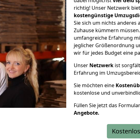
dabei möglichst
viel Geld 
richtig! Unser Netzwerk bi
kostengünstige Umzugsdi
Sie sich um nichts anderes 
Zuhause kümmern müssen. W
umfangreiche Erfahrung mi
jeglicher Größenordnung u
wir für jedes Budget eine 
Unser
Netzwerk
ist sorgfäl
Erfahrung im Umzugsberei
Sie möchten eine
Kostenüb
kostenlose und unverbindli
Füllen Sie jetzt das Formula
Angebote.
Kostenlos