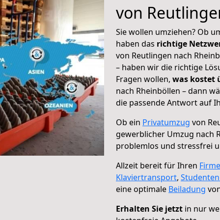
von Reutlinge
Sie wollen umziehen? Ob um
haben das
richtige Netzw
von Reutlingen nach Rheinb
– haben wir die richtige Lö
Fragen wollen,
was kostet
nach Rheinböllen – dann wä
die passende Antwort auf Ih
Ob ein
Privatumzug
von Reu
gewerblicher Umzug nach R
problemlos und stressfrei 
Allzeit bereit für Ihren
Firm
Klaviertransport
,
Studente
eine optimale
Beiladung
von
Erhalten Sie jetzt
in nur we