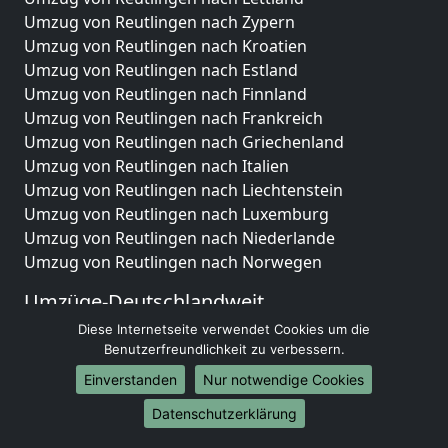
Umzug von Reutlingen nach Zypern
Umzug von Reutlingen nach Kroatien
Umzug von Reutlingen nach Estland
Umzug von Reutlingen nach Finnland
Umzug von Reutlingen nach Frankreich
Umzug von Reutlingen nach Griechenland
Umzug von Reutlingen nach Italien
Umzug von Reutlingen nach Liechtenstein
Umzug von Reutlingen nach Luxemburg
Umzug von Reutlingen nach Niederlande
Umzug von Reutlingen nach Norwegen
Umzüge-Deutschlandweit
Diese Internetseite verwendet Cookies um die
Umzug von Reutlingen nach Berlin
Benutzerfreundlichkeit zu verbessern.
Umzug von Reutlingen nach Hamburg
Umzug von Reutlingen nach München
Einverstanden
Nur notwendige Cookies
Umzug von Reutlingen nach Köln
Datenschutzerklärung
Umzug von Reutlingen nach Frankfurt am Main