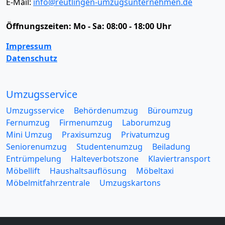
E-Mail:
info@reutlingen-umzugsunternehmen.de
Öffnungszeiten:
Mo - Sa: 08:00 - 18:00 Uhr
Impressum
Datenschutz
Umzugsservice
Umzugsservice
Behördenumzug
Büroumzug
Fernumzug
Firmenumzug
Laborumzug
Mini Umzug
Praxisumzug
Privatumzug
Seniorenumzug
Studentenumzug
Beiladung
Entrümpelung
Halteverbotszone
Klaviertransport
Möbellift
Haushaltsauflösung
Möbeltaxi
Möbelmitfahrzentrale
Umzugskartons