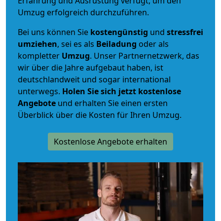
Erfahrung und Ausrüstung verfügt, um den
Umzug erfolgreich durchzuführen.
Bei uns können Sie
kostengünstig
und
stressfrei
umziehen
, sei es als
Beiladung
oder als
kompletter
Umzug
. Unser Partnernetzwerk, das
wir über die Jahre aufgebaut haben, ist
deutschlandweit und sogar international
unterwegs.
Holen Sie sich jetzt kostenlose
Angebote
und erhalten Sie einen ersten
Überblick über die Kosten für Ihren Umzug.
Kostenlose Angebote erhalten