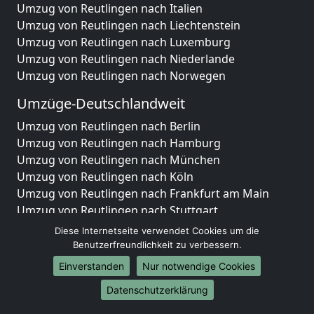
Umzug von Reutlingen nach Italien
Umzug von Reutlingen nach Liechtenstein
Umzug von Reutlingen nach Luxemburg
Umzug von Reutlingen nach Niederlande
Umzug von Reutlingen nach Norwegen
Umzüge-Deutschlandweit
Umzug von Reutlingen nach Berlin
Umzug von Reutlingen nach Hamburg
Umzug von Reutlingen nach München
Umzug von Reutlingen nach Köln
Umzug von Reutlingen nach Frankfurt am Main
Umzug von Reutlingen nach Stuttgart
Umzug von Reutlingen nach Düsseldorf
Diese Internetseite verwendet Cookies um die
Umzug von Reutlingen nach Leipzig
Benutzerfreundlichkeit zu verbessern.
Umzug von Reutlingen nach Dortmund
Einverstanden
Nur notwendige Cookies
Umzug von Reutlingen nach Essen
Datenschutzerklärung
Umzug von Reutlingen nach Bremen
Umzug von Reutlingen nach Dresden