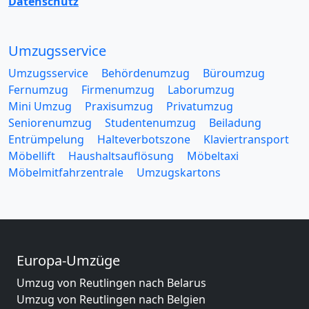
Datenschutz
Umzugsservice
Umzugsservice
Behördenumzug
Büroumzug
Fernumzug
Firmenumzug
Laborumzug
Mini Umzug
Praxisumzug
Privatumzug
Seniorenumzug
Studentenumzug
Beiladung
Entrümpelung
Halteverbotszone
Klaviertransport
Möbellift
Haushaltsauflösung
Möbeltaxi
Möbelmitfahrzentrale
Umzugskartons
Europa-Umzüge
Umzug von Reutlingen nach Belarus
Umzug von Reutlingen nach Belgien