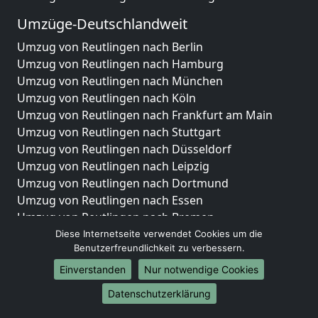
Umzüge-Deutschlandweit
Umzug von Reutlingen nach Berlin
Umzug von Reutlingen nach Hamburg
Umzug von Reutlingen nach München
Umzug von Reutlingen nach Köln
Umzug von Reutlingen nach Frankfurt am Main
Umzug von Reutlingen nach Stuttgart
Umzug von Reutlingen nach Düsseldorf
Umzug von Reutlingen nach Leipzig
Umzug von Reutlingen nach Dortmund
Umzug von Reutlingen nach Essen
Umzug von Reutlingen nach Bremen
Umzug von Reutlingen nach Dresden
Diese Internetseite verwendet Cookies um die
Benutzerfreundlichkeit zu verbessern.
Umzug von Reutlingen nach Hannover
Umzug von Reutlingen nach Nürnberg
Einverstanden
Nur notwendige Cookies
Umzug von Reutlingen nach Duisburg
Datenschutzerklärung
Umzug von Reutlingen nach Bochum