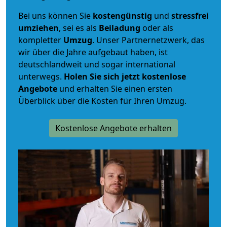
Bei uns können Sie
kostengünstig
und
stressfrei
umziehen
, sei es als
Beiladung
oder als
kompletter
Umzug
. Unser Partnernetzwerk, das
wir über die Jahre aufgebaut haben, ist
deutschlandweit und sogar international
unterwegs.
Holen Sie sich jetzt kostenlose
Angebote
und erhalten Sie einen ersten
Überblick über die Kosten für Ihren Umzug.
Kostenlose Angebote erhalten