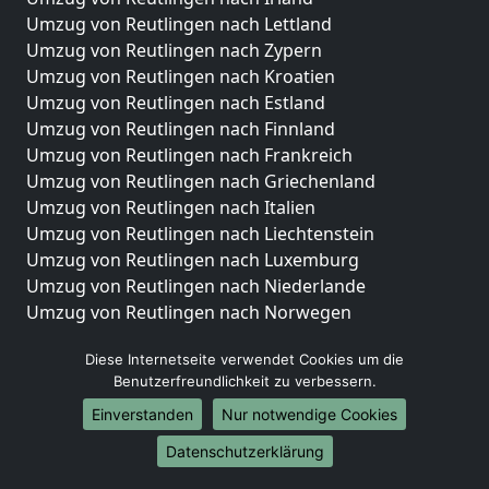
Umzug von Reutlingen nach Lettland
Umzug von Reutlingen nach Zypern
Umzug von Reutlingen nach Kroatien
Umzug von Reutlingen nach Estland
Umzug von Reutlingen nach Finnland
Umzug von Reutlingen nach Frankreich
Umzug von Reutlingen nach Griechenland
Umzug von Reutlingen nach Italien
Umzug von Reutlingen nach Liechtenstein
Umzug von Reutlingen nach Luxemburg
Umzug von Reutlingen nach Niederlande
Umzug von Reutlingen nach Norwegen
Umzüge-Deutschlandweit
Diese Internetseite verwendet Cookies um die
Benutzerfreundlichkeit zu verbessern.
Umzug von Reutlingen nach Berlin
Umzug von Reutlingen nach Hamburg
Einverstanden
Nur notwendige Cookies
Umzug von Reutlingen nach München
Datenschutzerklärung
Umzug von Reutlingen nach Köln