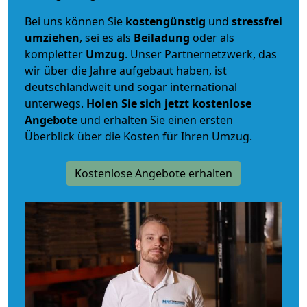
Bei uns können Sie
kostengünstig
und
stressfrei
umziehen
, sei es als
Beiladung
oder als
kompletter
Umzug
. Unser Partnernetzwerk, das
wir über die Jahre aufgebaut haben, ist
deutschlandweit und sogar international
unterwegs.
Holen Sie sich jetzt kostenlose
Angebote
und erhalten Sie einen ersten
Überblick über die Kosten für Ihren Umzug.
Kostenlose Angebote erhalten