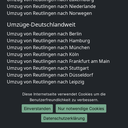
Umzug von Reutlingen nach Niederlande
Umzug von Reutlingen nach Norwegen
Umzüge-Deutschlandweit
Umzug von Reutlingen nach Berlin
Umzug von Reutlingen nach Hamburg
Umzug von Reutlingen nach München
Umzug von Reutlingen nach Köln
Umzug von Reutlingen nach Frankfurt am Main
Umzug von Reutlingen nach Stuttgart
Umzug von Reutlingen nach Düsseldorf
Umzug von Reutlingen nach Leipzig
Umzug von Reutlingen nach Dortmund
Diese Internetseite verwendet Cookies um die
Umzug von Reutlingen nach Essen
Benutzerfreundlichkeit zu verbessern.
Umzug von Reutlingen nach Bremen
Umzug von Reutlingen nach Dresden
Einverstanden
Nur notwendige Cookies
Umzug von Reutlingen nach Hannover
Datenschutzerklärung
Umzug von Reutlingen nach Nürnberg