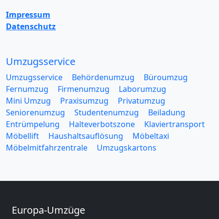
Impressum
Datenschutz
Umzugsservice
Umzugsservice
Behördenumzug
Büroumzug
Fernumzug
Firmenumzug
Laborumzug
Mini Umzug
Praxisumzug
Privatumzug
Seniorenumzug
Studentenumzug
Beiladung
Entrümpelung
Halteverbotszone
Klaviertransport
Möbellift
Haushaltsauflösung
Möbeltaxi
Möbelmitfahrzentrale
Umzugskartons
Europa-Umzüge