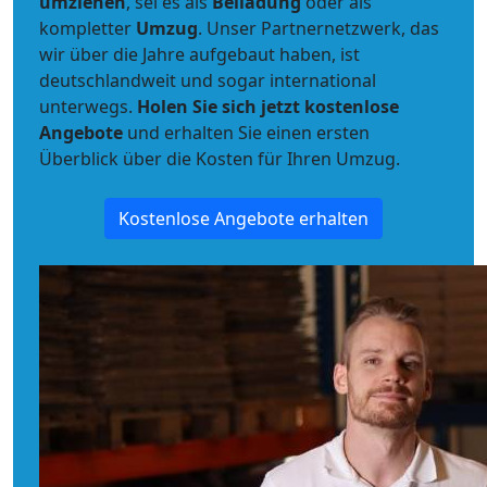
umziehen
, sei es als
Beiladung
oder als
kompletter
Umzug
. Unser Partnernetzwerk, das
wir über die Jahre aufgebaut haben, ist
deutschlandweit und sogar international
unterwegs.
Holen Sie sich jetzt kostenlose
Angebote
und erhalten Sie einen ersten
Überblick über die Kosten für Ihren Umzug.
Kostenlose Angebote erhalten