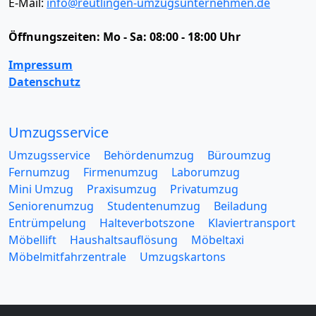
E-Mail:
info@reutlingen-umzugsunternehmen.de
Öffnungszeiten:
Mo - Sa: 08:00 - 18:00 Uhr
Impressum
Datenschutz
Umzugsservice
Umzugsservice
Behördenumzug
Büroumzug
Fernumzug
Firmenumzug
Laborumzug
Mini Umzug
Praxisumzug
Privatumzug
Seniorenumzug
Studentenumzug
Beiladung
Entrümpelung
Halteverbotszone
Klaviertransport
Möbellift
Haushaltsauflösung
Möbeltaxi
Möbelmitfahrzentrale
Umzugskartons