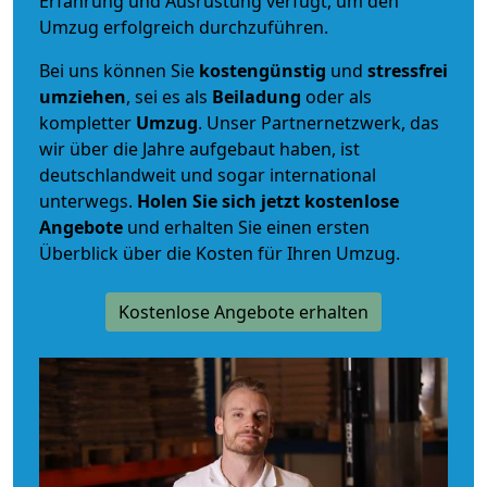
Erfahrung und Ausrüstung verfügt, um den
Umzug erfolgreich durchzuführen.
Bei uns können Sie
kostengünstig
und
stressfrei
umziehen
, sei es als
Beiladung
oder als
kompletter
Umzug
. Unser Partnernetzwerk, das
wir über die Jahre aufgebaut haben, ist
deutschlandweit und sogar international
unterwegs.
Holen Sie sich jetzt kostenlose
Angebote
und erhalten Sie einen ersten
Überblick über die Kosten für Ihren Umzug.
Kostenlose Angebote erhalten