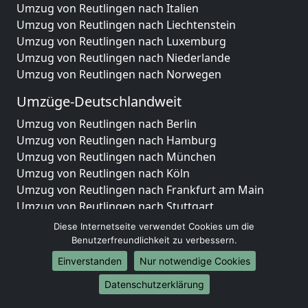
Umzug von Reutlingen nach Italien
Umzug von Reutlingen nach Liechtenstein
Umzug von Reutlingen nach Luxemburg
Umzug von Reutlingen nach Niederlande
Umzug von Reutlingen nach Norwegen
Umzüge-Deutschlandweit
Umzug von Reutlingen nach Berlin
Umzug von Reutlingen nach Hamburg
Umzug von Reutlingen nach München
Umzug von Reutlingen nach Köln
Umzug von Reutlingen nach Frankfurt am Main
Umzug von Reutlingen nach Stuttgart
Umzug von Reutlingen nach Düsseldorf
Diese Internetseite verwendet Cookies um die
Umzug von Reutlingen nach Leipzig
Benutzerfreundlichkeit zu verbessern.
Umzug von Reutlingen nach Dortmund
Einverstanden
Nur notwendige Cookies
Umzug von Reutlingen nach Essen
Datenschutzerklärung
Umzug von Reutlingen nach Bremen
Umzug von Reutlingen nach Dresden