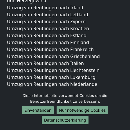
und Herzegowina
Umzug von Reutlingen nach Irland
Umzug von Reutlingen nach Lettland
Umzug von Reutlingen nach Zypern
Umzug von Reutlingen nach Kroatien
Umzug von Reutlingen nach Estland
Umzug von Reutlingen nach Finnland
Umzug von Reutlingen nach Frankreich
Umzug von Reutlingen nach Griechenland
Umzug von Reutlingen nach Italien
Umzug von Reutlingen nach Liechtenstein
Umzug von Reutlingen nach Luxemburg
Umzug von Reutlingen nach Niederlande
Umzug von Reutlingen nach Norwegen
Diese Internetseite verwendet Cookies um die
Umzüge-Deutschlandweit
Benutzerfreundlichkeit zu verbessern.
Einverstanden
Nur notwendige Cookies
Umzug von Reutlingen nach Berlin
Umzug von Reutlingen nach Hamburg
Datenschutzerklärung
Umzug von Reutlingen nach München