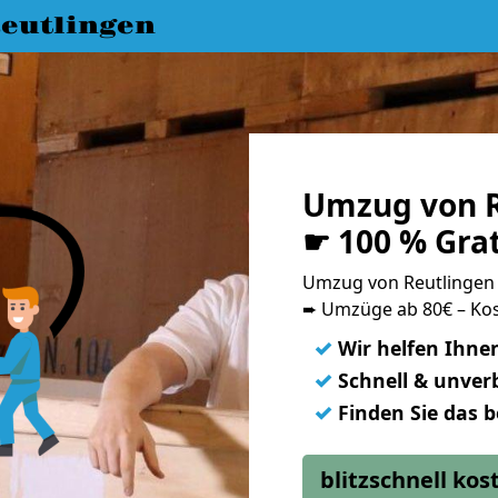
eutlingen
Umzug von R
☛ 100 % Gra
Umzug von Reutlingen
➨ Umzüge ab 80€ – Kos
✓
Wir helfen Ihne
✓
Schnell & unverb
✓
Finden Sie das 
blitzschnell ko