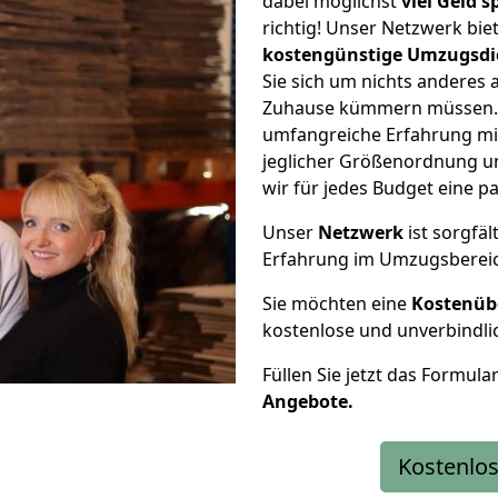
dabei möglichst
viel Geld 
richtig! Unser Netzwerk bi
kostengünstige Umzugsdi
Sie sich um nichts anderes 
Zuhause kümmern müssen. W
umfangreiche Erfahrung mi
jeglicher Größenordnung u
wir für jedes Budget eine 
Unser
Netzwerk
ist sorgfäl
Erfahrung im Umzugsberei
Sie möchten eine
Kostenüb
kostenlose und unverbindli
Füllen Sie jetzt das Formula
Angebote.
Kostenlos