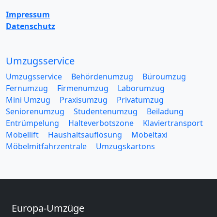
Impressum
Datenschutz
Umzugsservice
Umzugsservice
Behördenumzug
Büroumzug
Fernumzug
Firmenumzug
Laborumzug
Mini Umzug
Praxisumzug
Privatumzug
Seniorenumzug
Studentenumzug
Beiladung
Entrümpelung
Halteverbotszone
Klaviertransport
Möbellift
Haushaltsauflösung
Möbeltaxi
Möbelmitfahrzentrale
Umzugskartons
Europa-Umzüge