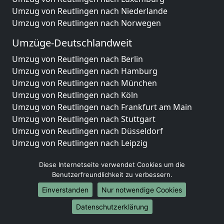
Umzug von Reutlingen nach Niederlande
Umzug von Reutlingen nach Norwegen
Umzüge-Deutschlandweit
Umzug von Reutlingen nach Berlin
Umzug von Reutlingen nach Hamburg
Umzug von Reutlingen nach München
Umzug von Reutlingen nach Köln
Umzug von Reutlingen nach Frankfurt am Main
Umzug von Reutlingen nach Stuttgart
Umzug von Reutlingen nach Düsseldorf
Umzug von Reutlingen nach Leipzig
Umzug von Reutlingen nach Dortmund
Diese Internetseite verwendet Cookies um die
Umzug von Reutlingen nach Essen
Benutzerfreundlichkeit zu verbessern.
Umzug von Reutlingen nach Bremen
Umzug von Reutlingen nach Dresden
Einverstanden
Nur notwendige Cookies
Umzug von Reutlingen nach Hannover
Datenschutzerklärung
Umzug von Reutlingen nach Nürnberg