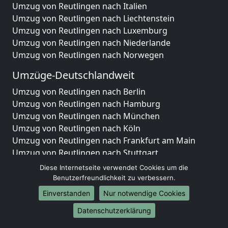
Umzug von Reutlingen nach Italien
Umzug von Reutlingen nach Liechtenstein
Umzug von Reutlingen nach Luxemburg
Umzug von Reutlingen nach Niederlande
Umzug von Reutlingen nach Norwegen
Umzüge-Deutschlandweit
Umzug von Reutlingen nach Berlin
Umzug von Reutlingen nach Hamburg
Umzug von Reutlingen nach München
Umzug von Reutlingen nach Köln
Umzug von Reutlingen nach Frankfurt am Main
Umzug von Reutlingen nach Stuttgart
Umzug von Reutlingen nach Düsseldorf
Diese Internetseite verwendet Cookies um die
Umzug von Reutlingen nach Leipzig
Benutzerfreundlichkeit zu verbessern.
Umzug von Reutlingen nach Dortmund
Einverstanden
Nur notwendige Cookies
Umzug von Reutlingen nach Essen
Datenschutzerklärung
Umzug von Reutlingen nach Bremen
Umzug von Reutlingen nach Dresden