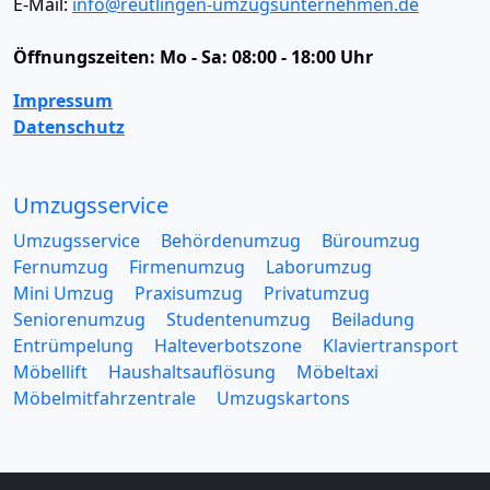
E-Mail:
info@reutlingen-umzugsunternehmen.de
Öffnungszeiten:
Mo - Sa: 08:00 - 18:00 Uhr
Impressum
Datenschutz
Umzugsservice
Umzugsservice
Behördenumzug
Büroumzug
Fernumzug
Firmenumzug
Laborumzug
Mini Umzug
Praxisumzug
Privatumzug
Seniorenumzug
Studentenumzug
Beiladung
Entrümpelung
Halteverbotszone
Klaviertransport
Möbellift
Haushaltsauflösung
Möbeltaxi
Möbelmitfahrzentrale
Umzugskartons