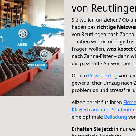
von Reutlinge
Sie wollen umziehen? Ob um
haben das
richtige Netzw
von Reutlingen nach Zahna-E
– haben wir die richtige Lö
Fragen wollen,
was kostet
nach Zahna-Elster – dann w
die passende Antwort auf Ih
Ob ein
Privatumzug
von Reu
gewerblicher Umzug nach Z
problemlos und stressfrei 
Allzeit bereit für Ihren
Firm
Klaviertransport
,
Studente
eine optimale
Beiladung
von
Erhalten Sie jetzt
in nur we