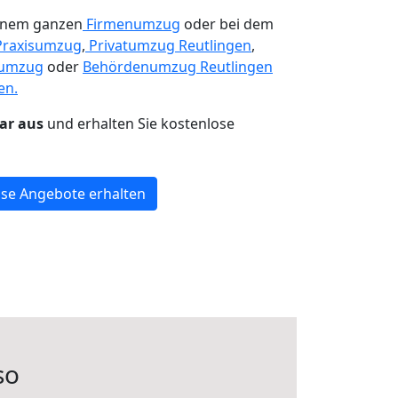
einem ganzen
Firmenumzug
oder bei dem
Praxisumzug
,
Privatumzug Reutlingen
,
numzug
oder
Behördenumzug Reutlingen
en.
lar aus
und erhalten Sie kostenlose
se Angebote erhalten
so