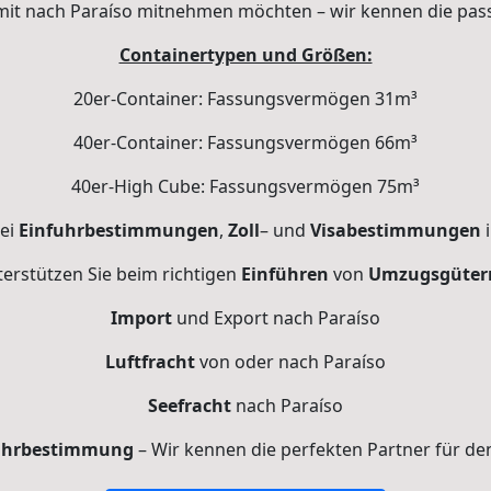
ie mit nach Paraíso mitnehmen möchten – wir kennen die pa
Containertypen und Größen:
20er-Container: Fassungsvermögen 31m³
40er-Container: Fassungsvermögen 66m³
40er-High Cube: Fassungsvermögen 75m³
bei
Einfuhrbestimmungen
,
Zoll
– und
Visabestimmungen
i
erstützen Sie beim richtigen
Einführen
von
Umzugsgüter
Import
und Export nach Paraíso
Luftfracht
von oder nach Paraíso
Seefracht
nach Paraíso
uhrbestimmung
– Wir kennen die perfekten Partner für d