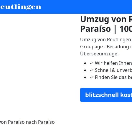
eutlingen
Umzug von R
Paraíso | 10
Umzug von Reutlingen n
Groupage - Beiladung i
Überseeumzüge.
✓
Wir helfen Ihne
✓
Schnell & unverb
✓
Finden Sie das b
blitzschnell ko
on Paraíso nach Paraíso