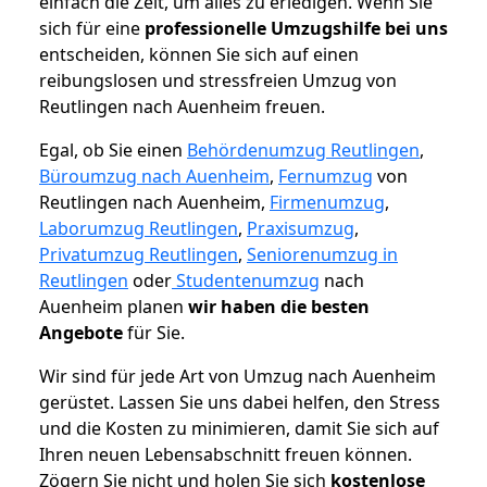
einfach die Zeit, um alles zu erledigen. Wenn Sie
sich für eine
professionelle Umzugshilfe bei uns
entscheiden, können Sie sich auf einen
reibungslosen und stressfreien Umzug von
Reutlingen nach Auenheim freuen.
Egal, ob Sie einen
Behördenumzug Reutlingen
,
Büroumzug nach Auenheim
,
Fernumzug
von
Reutlingen nach Auenheim,
Firmenumzug
,
Laborumzug Reutlingen
,
Praxisumzug
,
Privatumzug Reutlingen
,
Seniorenumzug in
Reutlingen
oder
Studentenumzug
nach
Auenheim planen
wir haben die besten
Angebote
für Sie.
Wir sind für jede Art von Umzug nach Auenheim
gerüstet. Lassen Sie uns dabei helfen, den Stress
und die Kosten zu minimieren, damit Sie sich auf
Ihren neuen Lebensabschnitt freuen können.
Zögern Sie nicht und holen Sie sich
kostenlose