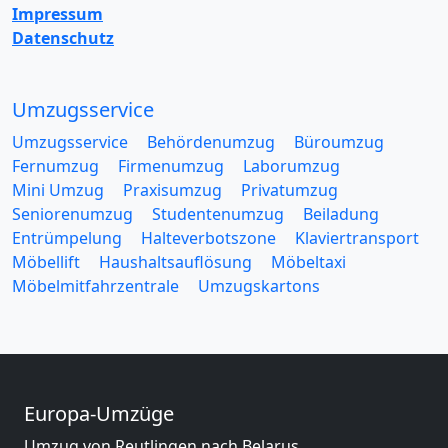
Impressum
Datenschutz
Umzugsservice
Umzugsservice
Behördenumzug
Büroumzug
Fernumzug
Firmenumzug
Laborumzug
Mini Umzug
Praxisumzug
Privatumzug
Seniorenumzug
Studentenumzug
Beiladung
Entrümpelung
Halteverbotszone
Klaviertransport
Möbellift
Haushaltsauflösung
Möbeltaxi
Möbelmitfahrzentrale
Umzugskartons
Europa-Umzüge
Umzug von Reutlingen nach Belarus