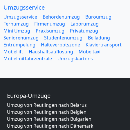
Umzugsservice
Umzugsservice
Behördenumzug
Büroumzug
Fernumzug
Firmenumzug
Laborumzug
Mini Umzug
Praxisumzug
Privatumzug
Seniorenumzug
Studentenumzug
Beiladung
Entrümpelung
Halteverbotszone
Klaviertransport
Möbellift
Haushaltsauflösung
Möbeltaxi
Möbelmitfahrzentrale
Umzugskartons
Europa-Umzüge
Umzug von Reutlingen nach Belarus
Umzug von Reutlingen nach Belgien
Umzug von Reutlingen nach Bulgarien
Umzug von Reutlingen nach Dänemark