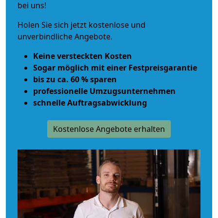
bei uns!
Holen Sie sich jetzt kostenlose und
unverbindliche Angebote.
Keine versteckten Kosten
Sogar möglich mit einer Festpreisgarantie
bis zu ca. 60 % sparen
professionelle Umzugsunternehmen
schnelle Auftragsabwicklung
Kostenlose Angebote erhalten