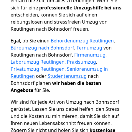
einfach die Zeit, um alles zu erledigen. Wenn Sie
sich für eine
professionelle Umzugshilfe bei uns
entscheiden, können Sie sich auf einen
reibungslosen und stressfreien Umzug von
Reutlingen nach Bohnsdorf freuen.
Egal, ob Sie einen
Behördenumzug Reutlingen
,
Büroumzug nach Bohnsdorf
,
Fernumzug
von
Reutlingen nach Bohnsdorf,
Firmenumzug
,
Laborumzug Reutlingen
,
Praxisumzug
,
Privatumzug Reutlingen
,
Seniorenumzug in
Reutlingen
oder
Studentenumzug
nach
Bohnsdorf planen
wir haben die besten
Angebote
für Sie.
Wir sind für jede Art von Umzug nach Bohnsdorf
gerüstet. Lassen Sie uns dabei helfen, den Stress
und die Kosten zu minimieren, damit Sie sich auf
Ihren neuen Lebensabschnitt freuen können.
Zögern Sie nicht und holen Sie sich
kostenlose