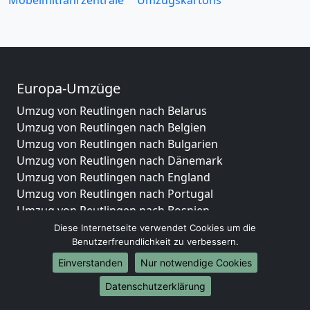
Möbelmitfahrzentrale
Umzugskartons
Europa-Umzüge
Umzug von Reutlingen nach Belarus
Umzug von Reutlingen nach Belgien
Umzug von Reutlingen nach Bulgarien
Umzug von Reutlingen nach Dänemark
Umzug von Reutlingen nach England
Umzug von Reutlingen nach Portugal
Umzug von Reutlingen nach Bosnien
und Herzegowina
Diese Internetseite verwendet Cookies um die
Benutzerfreundlichkeit zu verbessern.
Umzug von Reutlingen nach Irland
Umzug von Reutlingen nach Lettland
Einverstanden
Nur notwendige Cookies
Umzug von Reutlingen nach Zypern
Datenschutzerklärung
Umzug von Reutlingen nach Kroatien