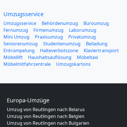
Umzugsservice
Umzugsservice
Behördenumzug
Büroumzug
Fernumzug
Firmenumzug
Laborumzug
Mini Umzug
Praxisumzug
Privatumzug
Seniorenumzug
Studentenumzug
Beiladung
Entrümpelung
Halteverbotszone
Klaviertransport
Möbellift
Haushaltsauflösung
Möbeltaxi
Möbelmitfahrzentrale
Umzugskartons
Europa-Umzüge
Umzug von Reutlingen nach Belarus
Umzug von Reutlingen nach Belgien
Umzug von Reutlingen nach Bulgarien