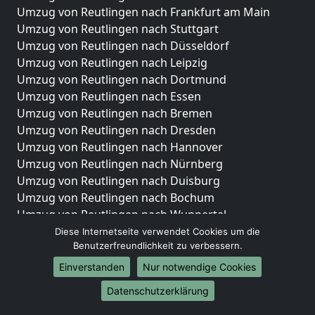
Umzug von Reutlingen nach Frankfurt am Main
Umzug von Reutlingen nach Stuttgart
Umzug von Reutlingen nach Düsseldorf
Umzug von Reutlingen nach Leipzig
Umzug von Reutlingen nach Dortmund
Umzug von Reutlingen nach Essen
Umzug von Reutlingen nach Bremen
Umzug von Reutlingen nach Dresden
Umzug von Reutlingen nach Hannover
Umzug von Reutlingen nach Nürnberg
Umzug von Reutlingen nach Duisburg
Umzug von Reutlingen nach Bochum
Umzug von Reutlingen nach Wuppertal
Umzug von Reutlingen nach Bielefeld
Diese Internetseite verwendet Cookies um die
Benutzerfreundlichkeit zu verbessern.
Umzug von Reutlingen nach Bonn
Umzug von Reutlingen nach Münster
Einverstanden
Nur notwendige Cookies
Internationale-Umzüge
Datenschutzerklärung