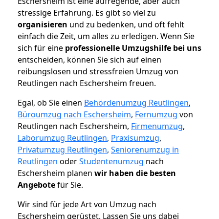
Eschersheim ist eine aufregende, aber auch
stressige Erfahrung. Es gibt so viel zu
organisieren
und zu bedenken, und oft fehlt
einfach die Zeit, um alles zu erledigen. Wenn Sie
sich für eine
professionelle Umzugshilfe bei uns
entscheiden, können Sie sich auf einen
reibungslosen und stressfreien Umzug von
Reutlingen nach Eschersheim freuen.
Egal, ob Sie einen
Behördenumzug Reutlingen
,
Büroumzug nach Eschersheim
,
Fernumzug
von
Reutlingen nach Eschersheim,
Firmenumzug
,
Laborumzug Reutlingen
,
Praxisumzug
,
Privatumzug Reutlingen
,
Seniorenumzug in
Reutlingen
oder
Studentenumzug
nach
Eschersheim planen
wir haben die besten
Angebote
für Sie.
Wir sind für jede Art von Umzug nach
Eschersheim gerüstet. Lassen Sie uns dabei