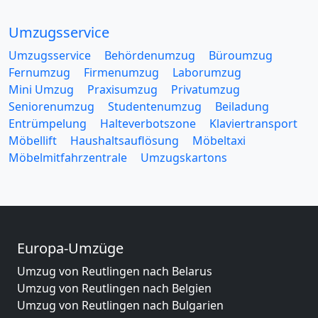
Umzugsservice
Umzugsservice
Behördenumzug
Büroumzug
Fernumzug
Firmenumzug
Laborumzug
Mini Umzug
Praxisumzug
Privatumzug
Seniorenumzug
Studentenumzug
Beiladung
Entrümpelung
Halteverbotszone
Klaviertransport
Möbellift
Haushaltsauflösung
Möbeltaxi
Möbelmitfahrzentrale
Umzugskartons
Europa-Umzüge
Umzug von Reutlingen nach Belarus
Umzug von Reutlingen nach Belgien
Umzug von Reutlingen nach Bulgarien