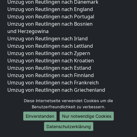
Umzug von Reutlingen nach Dänemark
Umzug von Reutlingen nach England
Umzug von Reutlingen nach Portugal
Umzug von Reutlingen nach Bosnien
und Herzegowina
Umzug von Reutlingen nach Irland
Umzug von Reutlingen nach Lettland
Umzug von Reutlingen nach Zypern
Umzug von Reutlingen nach Kroatien
Umzug von Reutlingen nach Estland
Umzug von Reutlingen nach Finnland
Umzug von Reutlingen nach Frankreich
Umzug von Reutlingen nach Griechenland
Umzug von Reutlingen nach Italien
Diese Internetseite verwendet Cookies um die
Umzug von Reutlingen nach Liechtenstein
Benutzerfreundlichkeit zu verbessern.
Umzug von Reutlingen nach Luxemburg
Einverstanden
Nur notwendige Cookies
Umzug von Reutlingen nach Niederlande
Umzug von Reutlingen nach Norwegen
Datenschutzerklärung