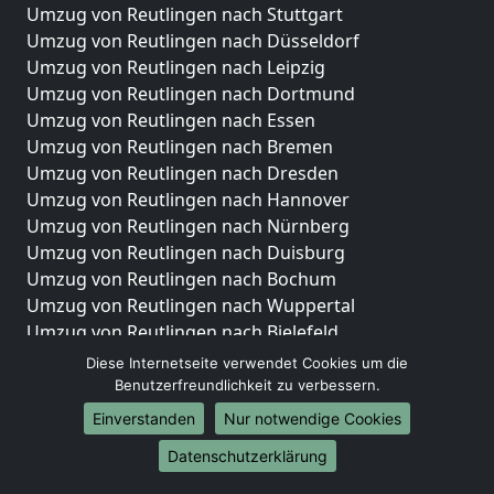
Umzug von Reutlingen nach Stuttgart
Umzug von Reutlingen nach Düsseldorf
Umzug von Reutlingen nach Leipzig
Umzug von Reutlingen nach Dortmund
Umzug von Reutlingen nach Essen
Umzug von Reutlingen nach Bremen
Umzug von Reutlingen nach Dresden
Umzug von Reutlingen nach Hannover
Umzug von Reutlingen nach Nürnberg
Umzug von Reutlingen nach Duisburg
Umzug von Reutlingen nach Bochum
Umzug von Reutlingen nach Wuppertal
Umzug von Reutlingen nach Bielefeld
Umzug von Reutlingen nach Bonn
Diese Internetseite verwendet Cookies um die
Umzug von Reutlingen nach Münster
Benutzerfreundlichkeit zu verbessern.
Einverstanden
Nur notwendige Cookies
Internationale-Umzüge
Datenschutzerklärung
Umzug von Reutlingen nach Brasilien
Umzug von Reutlingen nach Brunei Darussalam