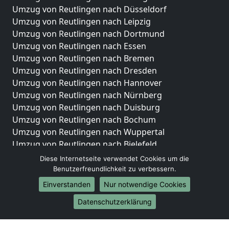
Umzug von Reutlingen nach Düsseldorf
Umzug von Reutlingen nach Leipzig
Umzug von Reutlingen nach Dortmund
Umzug von Reutlingen nach Essen
Umzug von Reutlingen nach Bremen
Umzug von Reutlingen nach Dresden
Umzug von Reutlingen nach Hannover
Umzug von Reutlingen nach Nürnberg
Umzug von Reutlingen nach Duisburg
Umzug von Reutlingen nach Bochum
Umzug von Reutlingen nach Wuppertal
Umzug von Reutlingen nach Bielefeld
Umzug von Reutlingen nach Bonn
Diese Internetseite verwendet Cookies um die
Umzug von Reutlingen nach Münster
Benutzerfreundlichkeit zu verbessern.
Einverstanden
Nur notwendige Cookies
Internationale-Umzüge
Datenschutzerklärung
Umzug von Reutlingen nach Brasilien
Umzug von Reutlingen nach Brunei Darussalam