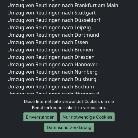
Umzug von Reutlingen nach Frankfurt am Main
Umzug von Reutlingen nach Stuttgart
Umzug von Reutlingen nach Düsseldorf
Umzug von Reutlingen nach Leipzig
Umzug von Reutlingen nach Dortmund
Umzug von Reutlingen nach Essen
Umzug von Reutlingen nach Bremen
Umzug von Reutlingen nach Dresden
Umzug von Reutlingen nach Hannover
Umzug von Reutlingen nach Nürnberg
Umzug von Reutlingen nach Duisburg
Umzug von Reutlingen nach Bochum
Umzug von Reutlingen nach Wuppertal
Umzug von Reutlingen nach Bielefeld
Diese Internetseite verwendet Cookies um die
Benutzerfreundlichkeit zu verbessern.
Umzug von Reutlingen nach Bonn
Umzug von Reutlingen nach Münster
Einverstanden
Nur notwendige Cookies
Internationale-Umzüge
Datenschutzerklärung