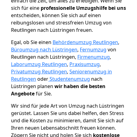
einfach die Zeit, um alles zu erledigen. Wenn Sie
sich für eine
professionelle Umzugshilfe bei uns
entscheiden, können Sie sich auf einen
reibungslosen und stressfreien Umzug von
Reutlingen nach Lüstringen freuen.
Egal, ob Sie einen
Behördenumzug Reutlingen
,
Büroumzug nach Lüstringen
,
Fernumzug
von
Reutlingen nach Lüstringen,
Firmenumzug
,
Laborumzug Reutlingen
,
Praxisumzug
,
Privatumzug Reutlingen
,
Seniorenumzug in
Reutlingen
oder
Studentenumzug
nach
Lüstringen planen
wir haben die besten
Angebote
für Sie.
Wir sind für jede Art von Umzug nach Lüstringen
gerüstet. Lassen Sie uns dabei helfen, den Stress
und die Kosten zu minimieren, damit Sie sich auf
Ihren neuen Lebensabschnitt freuen können.
Zögern Sie nicht und holen Sie sich
kostenlose