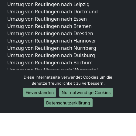
Umzug von Reutlingen nach Leipzig
Umzug von Reutlingen nach Dortmund
Umzug von Reutlingen nach Essen
Umzug von Reutlingen nach Bremen
Umzug von Reutlingen nach Dresden
Umzug von Reutlingen nach Hannover
Umzug von Reutlingen nach Nürnberg
Umzug von Reutlingen nach Duisburg
Umzug von Reutlingen nach Bochum
Umzug von Reutlingen nach Wuppertal
Umzug von Reutlingen nach Bielefeld
Diese Internetseite verwendet Cookies um die
Benutzerfreundlichkeit zu verbessern.
Umzug von Reutlingen nach Bonn
Umzug von Reutlingen nach Münster
Einverstanden
Nur notwendige Cookies
Internationale-Umzüge
Datenschutzerklärung
Umzug von Reutlingen nach Brasilien
Umzug von Reutlingen nach Brunei Darussalam
Umzug von Reutlingen nach Burkina Faso
Umzug von Reutlingen nach Burundi