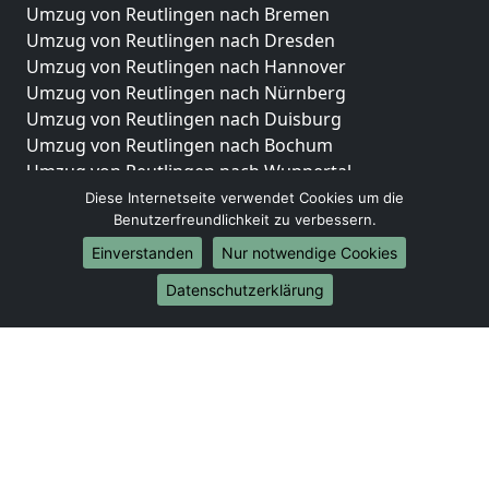
Umzug von Reutlingen nach Bremen
Umzug von Reutlingen nach Dresden
Umzug von Reutlingen nach Hannover
Umzug von Reutlingen nach Nürnberg
Umzug von Reutlingen nach Duisburg
Umzug von Reutlingen nach Bochum
Umzug von Reutlingen nach Wuppertal
Umzug von Reutlingen nach Bielefeld
Diese Internetseite verwendet Cookies um die
Benutzerfreundlichkeit zu verbessern.
Umzug von Reutlingen nach Bonn
Umzug von Reutlingen nach Münster
Einverstanden
Nur notwendige Cookies
Internationale-Umzüge
Datenschutzerklärung
Umzug von Reutlingen nach Brasilien
Umzug von Reutlingen nach Brunei Darussalam
Umzug von Reutlingen nach Burkina Faso
Umzug von Reutlingen nach Burundi
Umzug von Reutlingen nach Chile
Umzug von Reutlingen nach China
Umzug von Reutlingen nach Cookinseln