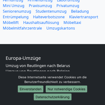
Fernumzug
Firmenumzug
Laborumzug
Mini Umzug
Praxisumzug
Privatumzug
Seniorenumzug
Studentenumzug
Beiladung
Entrümpelung
Halteverbotszone
Klaviertransport
Möbellift
Haushaltsauflösung
Möbeltaxi
Möbelmitfahrzentrale
Umzugskartons
Europa-Umzüge
Umzug von Reutlingen nach Belarus
Umzug von Reutlingen nach Belgien
Umzug von Reutlingen nach Bulgarien
Diese Internetseite verwendet Cookies um die
Benutzerfreundlichkeit zu verbessern.
Umzug von Reutlingen nach Dänemark
Umzug von Reutlingen nach England
Einverstanden
Nur notwendige Cookies
Umzug von Reutlingen nach Portugal
Datenschutzerklärung
Umzug von Reutlingen nach Bosnien