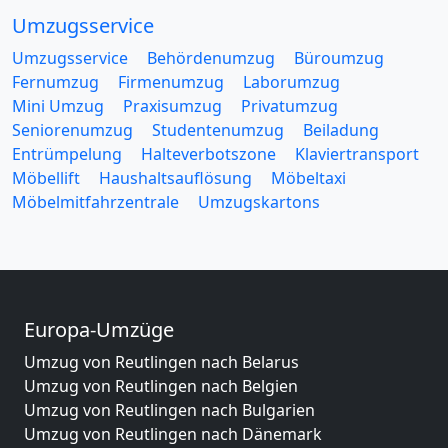
Umzugsservice
Umzugsservice
Behördenumzug
Büroumzug
Fernumzug
Firmenumzug
Laborumzug
Mini Umzug
Praxisumzug
Privatumzug
Seniorenumzug
Studentenumzug
Beiladung
Entrümpelung
Halteverbotszone
Klaviertransport
Möbellift
Haushaltsauflösung
Möbeltaxi
Möbelmitfahrzentrale
Umzugskartons
Europa-Umzüge
Umzug von Reutlingen nach Belarus
Umzug von Reutlingen nach Belgien
Umzug von Reutlingen nach Bulgarien
Umzug von Reutlingen nach Dänemark