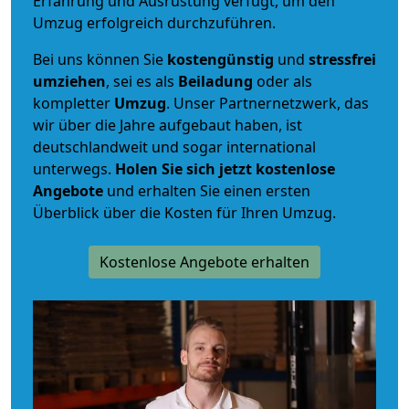
Erfahrung und Ausrüstung verfügt, um den
Umzug erfolgreich durchzuführen.
Bei uns können Sie
kostengünstig
und
stressfrei
umziehen
, sei es als
Beiladung
oder als
kompletter
Umzug
. Unser Partnernetzwerk, das
wir über die Jahre aufgebaut haben, ist
deutschlandweit und sogar international
unterwegs.
Holen Sie sich jetzt kostenlose
Angebote
und erhalten Sie einen ersten
Überblick über die Kosten für Ihren Umzug.
Kostenlose Angebote erhalten