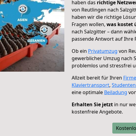
haben das
richtige Netzw
von Reutlingen nach Salzgit
haben wir die richtige Lösu
Fragen wollen,
was kostet
nach Salzgitter – dann wähl
passende Antwort auf Ihre 
Ob ein
Privatumzug
von Reu
gewerblicher Umzug nach Sa
problemlos und stressfrei 
Allzeit bereit für Ihren
Firm
Klaviertransport
,
Studente
eine optimale
Beiladung
von
Erhalten Sie jetzt
in nur we
kostenfreie Angebote.
Kostenlo