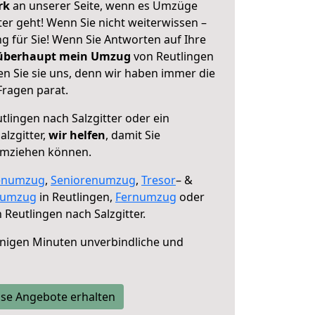
erk
an unserer Seite, wenn es Umzüge
ter geht! Wenn Sie nicht weiterwissen –
ng für Sie! Wenn Sie Antworten auf Ihre
 überhaupt mein Umzug
von Reutlingen
en Sie sie uns, denn wir haben immer die
Fragen parat.
tlingen nach Salzgitter oder ein
lzgitter,
wir helfen
, damit Sie
umziehen können.
enumzug
,
Seniorenumzug
,
Tresor
– &
numzug
in Reutlingen,
Fernumzug
oder
 Reutlingen nach Salzgitter.
nigen Minuten unverbindliche und
se Angebote erhalten