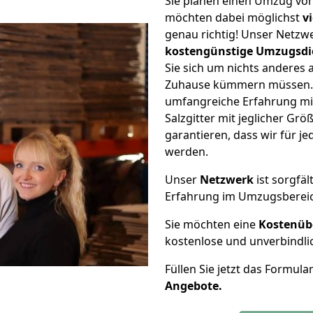
Sie planen einen Umzug von
möchten dabei möglichst
v
genau richtig! Unser Netzw
kostengünstige Umzugsdi
Sie sich um nichts anderes 
Zuhause kümmern müssen. W
umfangreiche Erfahrung mi
Salzgitter mit jeglicher G
garantieren, dass wir für j
werden.
Unser
Netzwerk
ist sorgfäl
Erfahrung im Umzugsberei
Sie möchten eine
Kostenüb
kostenlose und unverbindli
Füllen Sie jetzt das Formula
Angebote.