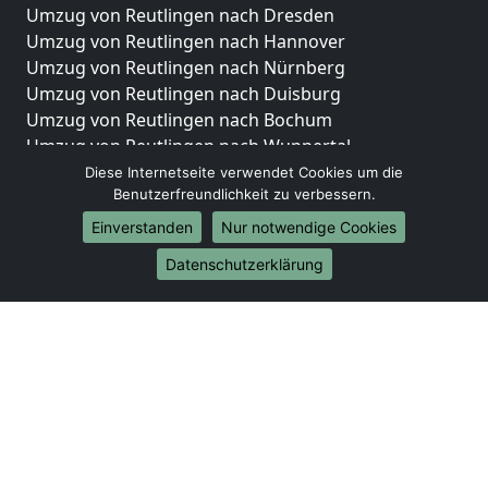
Umzug von Reutlingen nach Dresden
Umzug von Reutlingen nach Hannover
Umzug von Reutlingen nach Nürnberg
Umzug von Reutlingen nach Duisburg
Umzug von Reutlingen nach Bochum
Umzug von Reutlingen nach Wuppertal
Umzug von Reutlingen nach Bielefeld
Diese Internetseite verwendet Cookies um die
Benutzerfreundlichkeit zu verbessern.
Umzug von Reutlingen nach Bonn
Umzug von Reutlingen nach Münster
Einverstanden
Nur notwendige Cookies
Internationale-Umzüge
Datenschutzerklärung
Umzug von Reutlingen nach Brasilien
Umzug von Reutlingen nach Brunei Darussalam
Umzug von Reutlingen nach Burkina Faso
Umzug von Reutlingen nach Burundi
Umzug von Reutlingen nach Chile
Umzug von Reutlingen nach China
Umzug von Reutlingen nach Cookinseln
Umzug von Reutlingen nach Costa Rica