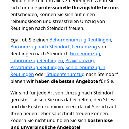
einfach die Zeit, um alles zu erledigen. Wenn Sie
sich für eine
professionelle Umzugshilfe bei uns
entscheiden, können Sie sich auf einen
reibungslosen und stressfreien Umzug von
Reutlingen nach Steindorf freuen.
Egal, ob Sie einen
Behördenumzug Reutlingen
,
Büroumzug nach Steindorf
,
Fernumzug
von
Reutlingen nach Steindorf,
Firmenumzug
,
Laborumzug Reutlingen
,
Praxisumzug
,
Privatumzug Reutlingen
,
Seniorenumzug in
Reutlingen
oder
Studentenumzug
nach Steindorf
planen
wir haben die besten Angebote
für Sie.
Wir sind für jede Art von Umzug nach Steindorf
gerüstet. Lassen Sie uns dabei helfen, den Stress
und die Kosten zu minimieren, damit Sie sich auf
Ihren neuen Lebensabschnitt freuen können.
Zögern Sie nicht und holen Sie sich
kostenlose
und unverbindliche Angebote!