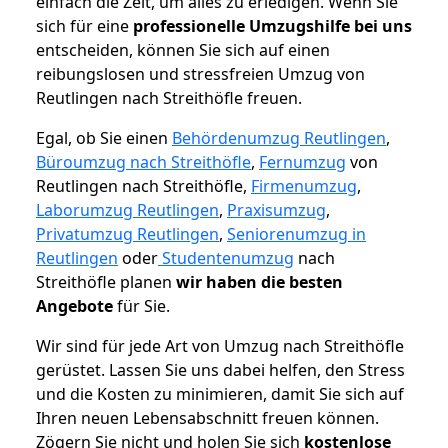
einfach die Zeit, um alles zu erledigen. Wenn Sie
sich für eine
professionelle Umzugshilfe bei uns
entscheiden, können Sie sich auf einen
reibungslosen und stressfreien Umzug von
Reutlingen nach Streithöfle freuen.
Egal, ob Sie einen
Behördenumzug Reutlingen
,
Büroumzug nach Streithöfle
,
Fernumzug
von
Reutlingen nach Streithöfle,
Firmenumzug
,
Laborumzug Reutlingen
,
Praxisumzug
,
Privatumzug Reutlingen
,
Seniorenumzug in
Reutlingen
oder
Studentenumzug
nach
Streithöfle planen
wir haben die besten
Angebote
für Sie.
Wir sind für jede Art von Umzug nach Streithöfle
gerüstet. Lassen Sie uns dabei helfen, den Stress
und die Kosten zu minimieren, damit Sie sich auf
Ihren neuen Lebensabschnitt freuen können.
Zögern Sie nicht und holen Sie sich
kostenlose