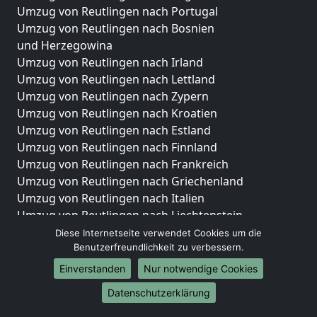
Umzug von Reutlingen nach Portugal
Umzug von Reutlingen nach Bosnien
und Herzegowina
Umzug von Reutlingen nach Irland
Umzug von Reutlingen nach Lettland
Umzug von Reutlingen nach Zypern
Umzug von Reutlingen nach Kroatien
Umzug von Reutlingen nach Estland
Umzug von Reutlingen nach Finnland
Umzug von Reutlingen nach Frankreich
Umzug von Reutlingen nach Griechenland
Umzug von Reutlingen nach Italien
Umzug von Reutlingen nach Liechtenstein
Umzug von Reutlingen nach Luxemburg
Diese Internetseite verwendet Cookies um die
Benutzerfreundlichkeit zu verbessern.
Umzug von Reutlingen nach Niederlande
Umzug von Reutlingen nach Norwegen
Einverstanden
Nur notwendige Cookies
Umzüge-Deutschlandweit
Datenschutzerklärung