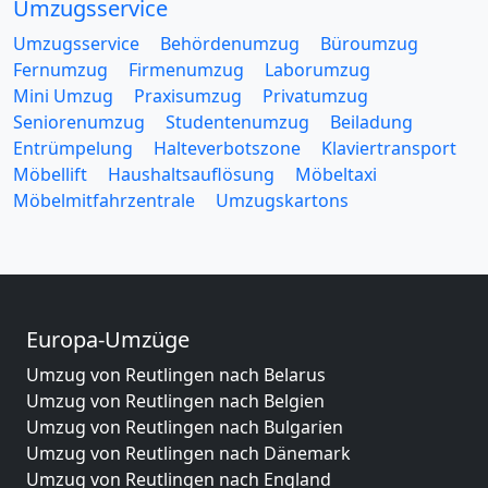
Umzugsservice
Umzugsservice
Behördenumzug
Büroumzug
Fernumzug
Firmenumzug
Laborumzug
Mini Umzug
Praxisumzug
Privatumzug
Seniorenumzug
Studentenumzug
Beiladung
Entrümpelung
Halteverbotszone
Klaviertransport
Möbellift
Haushaltsauflösung
Möbeltaxi
Möbelmitfahrzentrale
Umzugskartons
Europa-Umzüge
Umzug von Reutlingen nach Belarus
Umzug von Reutlingen nach Belgien
Umzug von Reutlingen nach Bulgarien
Umzug von Reutlingen nach Dänemark
Umzug von Reutlingen nach England