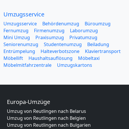
Umzugsservice
Umzugsservice
Behördenumzug
Büroumzug
Fernumzug
Firmenumzug
Laborumzug
Mini Umzug
Praxisumzug
Privatumzug
Seniorenumzug
Studentenumzug
Beiladung
Entrümpelung
Halteverbotszone
Klaviertransport
Möbellift
Haushaltsauflösung
Möbeltaxi
Möbelmitfahrzentrale
Umzugskartons
Europa-Umzüge
Umzug von Reutlingen nach Belarus
Umzug von Reutlingen nach Belgien
Umzug von Reutlingen nach Bulgarien