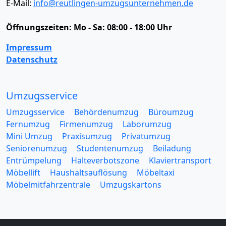
E-Mail:
info@reutlingen-umzugsunternehmen.de
Öffnungszeiten:
Mo - Sa: 08:00 - 18:00 Uhr
Impressum
Datenschutz
Umzugsservice
Umzugsservice
Behördenumzug
Büroumzug
Fernumzug
Firmenumzug
Laborumzug
Mini Umzug
Praxisumzug
Privatumzug
Seniorenumzug
Studentenumzug
Beiladung
Entrümpelung
Halteverbotszone
Klaviertransport
Möbellift
Haushaltsauflösung
Möbeltaxi
Möbelmitfahrzentrale
Umzugskartons