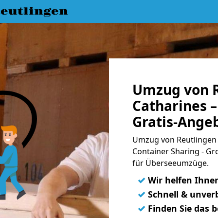
eutlingen
Umzug von R
Catharines –
Gratis-Ange
Umzug von Reutlingen n
Container Sharing - Gr
für Überseeumzüge.
✓
Wir helfen Ihne
✓
Schnell & unverb
✓
Finden Sie das 