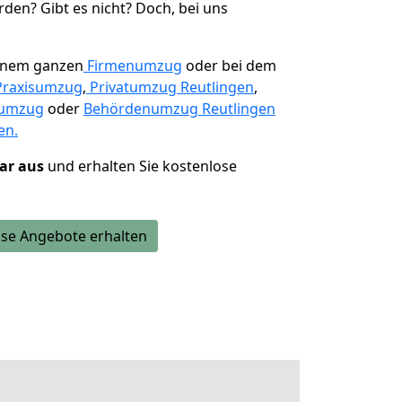
den? Gibt es nicht? Doch, bei uns
einem ganzen
Firmenumzug
oder bei dem
Praxisumzug
,
Privatumzug Reutlingen
,
numzug
oder
Behördenumzug Reutlingen
en.
lar aus
und erhalten Sie kostenlose
se Angebote erhalten