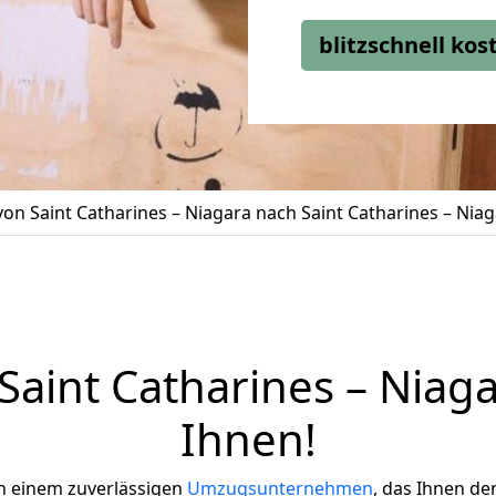
blitzschnell ko
n Saint Catharines – Niagara nach Saint Catharines – Nia
aint Catharines – Niagar
Ihnen!
h einem zuverlässigen
Umzugsunternehmen
, das Ihnen de