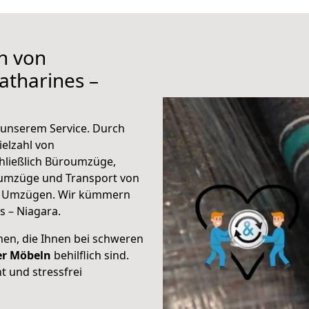
n von
atharines –
unserem Service. Durch
elzahl von
hließlich Büroumzüge,
umzüge und Transport von
n Umzügen. Wir kümmern
s – Niagara.
men, die Ihnen bei schweren
der Möbeln
behilflich sind.
t und stressfrei