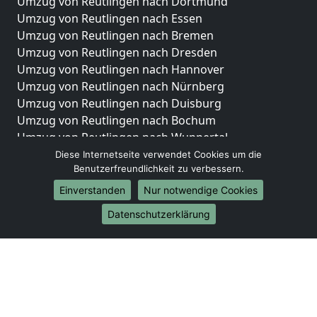
Umzug von Reutlingen nach Dortmund
Umzug von Reutlingen nach Essen
Umzug von Reutlingen nach Bremen
Umzug von Reutlingen nach Dresden
Umzug von Reutlingen nach Hannover
Umzug von Reutlingen nach Nürnberg
Umzug von Reutlingen nach Duisburg
Umzug von Reutlingen nach Bochum
Umzug von Reutlingen nach Wuppertal
Umzug von Reutlingen nach Bielefeld
Diese Internetseite verwendet Cookies um die
Benutzerfreundlichkeit zu verbessern.
Umzug von Reutlingen nach Bonn
Umzug von Reutlingen nach Münster
Einverstanden
Nur notwendige Cookies
Internationale-Umzüge
Datenschutzerklärung
Umzug von Reutlingen nach Brasilien
Umzug von Reutlingen nach Brunei Darussalam
Umzug von Reutlingen nach Burkina Faso
Umzug von Reutlingen nach Burundi
Umzug von Reutlingen nach Chile