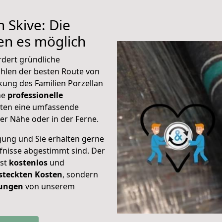
 Skive: Die
n es möglich
rdert gründliche
hlen der besten Route von
kung des Familien Porzellan
ine
professionelle
eten eine umfassende
er Nähe oder in der Ferne.
gung und Sie erhalten gerne
rfnisse abgestimmt sind. Der
ist
kostenlos
und
steckten Kosten
, sondern
tungen
von unserem