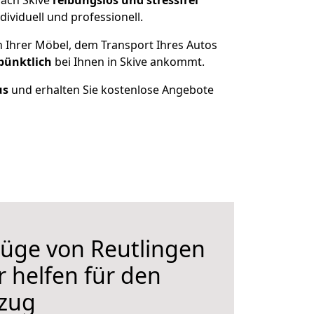
nach Skive
reibungslos und stressfrei
ividuell und professionell.
n Ihrer Möbel, dem Transport Ihres Autos
pünktlich
bei Ihnen in Skive ankommt.
us
und erhalten Sie kostenlose Angebote
üge von Reutlingen
r helfen für den
zug