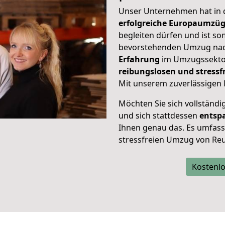
Unser Unternehmen hat in
erfolgreiche Europaumzü
begleiten dürfen und ist so
bevorstehenden Umzug nac
Erfahrung
im Umzugssektor
reibungslosen und stress
Mit unserem zuverlässigen 
Möchten Sie sich vollständ
und sich stattdessen
entsp
Ihnen genau das. Es umfasst 
stressfreien Umzug von Reu
Kostenlo